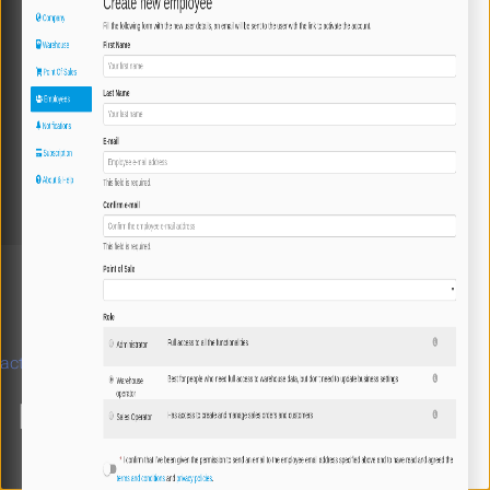
Ordenes de venta
Importar / Exportar
Multipunto de venta
Usuarios y roles
Módulos
Notificaciones
Obtención
Ventas
Aplicación de Android
API
Preguntas frecuentes
Contribuyendo
Noticias y
actualizaciones
MÁS
Descargar app Android
Web App